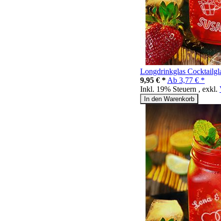
Longdrinkglas Cocktailgl
9,95 € *
Ab
3,77 € *
Inkl. 19% Steuern
,
exkl.
In den Warenkorb