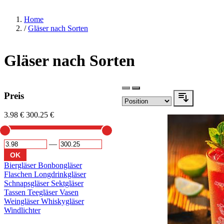
Home
/
Gläser nach Sorten
Gläser nach Sorten
Preis
3.98 €
300.25 €
—
OK
Biergläser
Bonbongläser
Flaschen
Longdrinkgläser
Schnapsgläser
Sektgläser
Tassen
Teegläser
Vasen
Weingläser
Whiskygläser
Windlichter