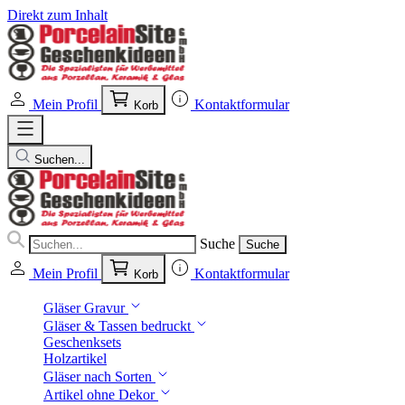
Direkt zum Inhalt
Mein Profil
Kontaktformular
Korb
Suchen...
Suche
Suche
Mein Profil
Kontaktformular
Korb
Gläser Gravur
Gläser & Tassen bedruckt
Geschenksets
Holzartikel
Gläser nach Sorten
Artikel ohne Dekor