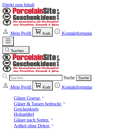
Direkt zum Inhalt
Mein Profil
Kontaktformular
Korb
Suchen...
Suche
Suche
Mein Profil
Kontaktformular
Korb
Gläser Gravur
Gläser & Tassen bedruckt
Geschenksets
Holzartikel
Gläser nach Sorten
Artikel ohne Dekor