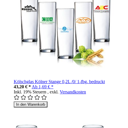
Kölschglas Kölner Stange 0,2L /0/ 1-fbg. bedruckt
43,20 € *
Ab
1,69 € *
Inkl. 19% Steuern
,
exkl.
Versandkosten
In den Warenkorb