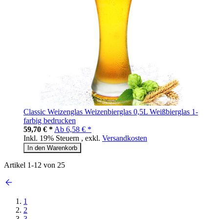
Classic Weizenglas Weizenbierglas 0,5L Weißbierglas 1-
farbig bedrucken
59,70 € *
Ab
6,58 € *
Inkl. 19% Steuern
,
exkl.
Versandkosten
In den Warenkorb
Artikel
1
-
12
von
25
1
2
3