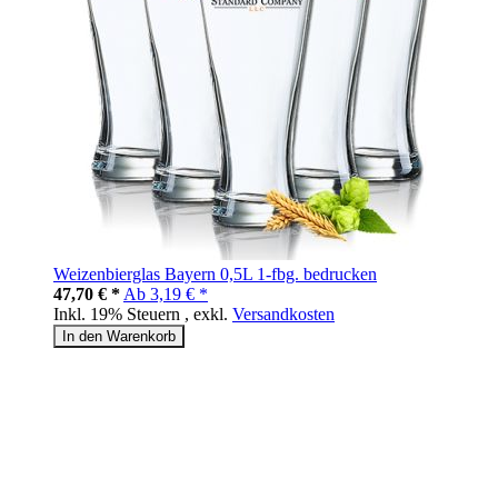
Weizenbierglas Bayern 0,5L 1-fbg. bedrucken
47,70 € *
Ab
3,19 € *
Inkl. 19% Steuern
,
exkl.
Versandkosten
In den Warenkorb