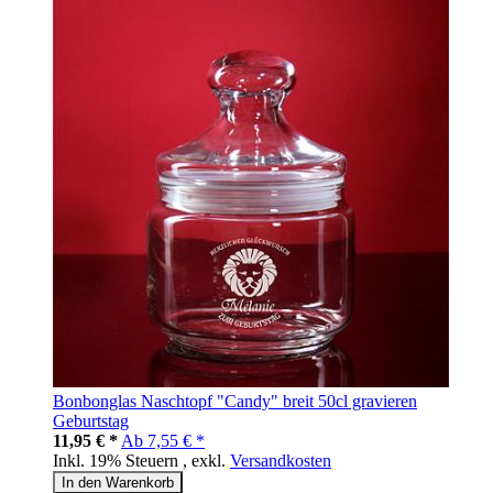
Bonbonglas Naschtopf "Candy" breit 50cl gravieren
Geburtstag
11,95 € *
Ab
7,55 € *
Inkl. 19% Steuern
,
exkl.
Versandkosten
In den Warenkorb