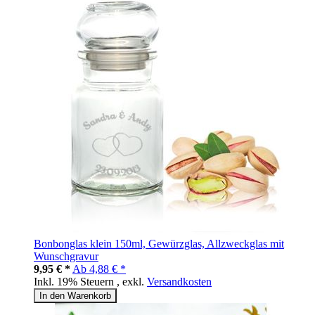
Bonbonglas klein 150ml, Gewürzglas, Allzweckglas mit
Wunschgravur
9,95 € *
Ab
4,88 € *
Inkl. 19% Steuern
,
exkl.
Versandkosten
In den Warenkorb