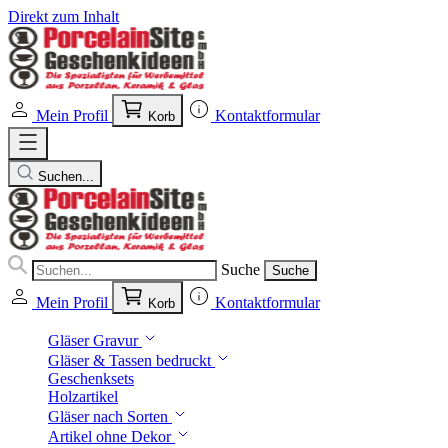
Direkt zum Inhalt
Mein Profil
Kontaktformular
Korb
Suchen...
Suche
Suche
Mein Profil
Kontaktformular
Korb
Gläser Gravur
Gläser & Tassen bedruckt
Geschenksets
Holzartikel
Gläser nach Sorten
Artikel ohne Dekor