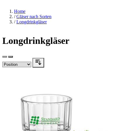
Home
/
Gläser nach Sorten
/
Longdrinkgläser
Longdrinkgläser