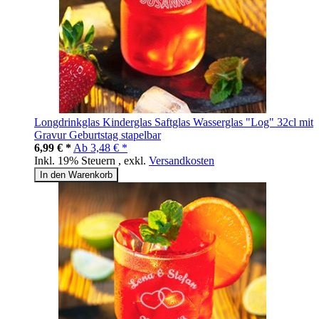
Longdrinkglas Kinderglas Saftglas Wasserglas "Log" 32cl mit
Gravur Geburtstag stapelbar
6,99 € *
Ab
3,48 € *
Inkl. 19% Steuern
,
exkl.
Versandkosten
In den Warenkorb