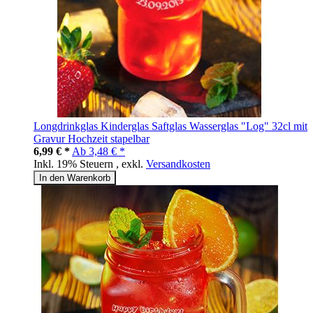
Longdrinkglas Kinderglas Saftglas Wasserglas "Log" 32cl mit
Gravur Hochzeit stapelbar
6,99 € *
Ab
3,48 € *
Inkl. 19% Steuern
,
exkl.
Versandkosten
In den Warenkorb