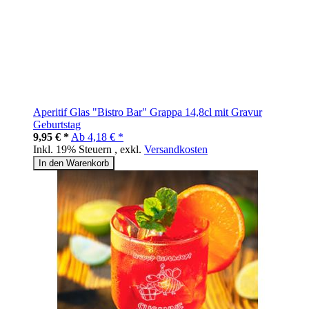
Aperitif Glas "Bistro Bar" Grappa 14,8cl mit Gravur
Geburtstag
9,95 € *
Ab
4,18 € *
Inkl. 19% Steuern
,
exkl.
Versandkosten
In den Warenkorb