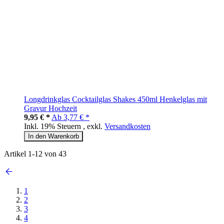
Longdrinkglas Cocktailglas Shakes 450ml Henkelglas mit
Gravur Hochzeit
9,95 € *
Ab
3,77 € *
Inkl. 19% Steuern
,
exkl.
Versandkosten
In den Warenkorb
Artikel
1
-
12
von
43
1
2
3
4