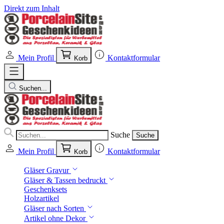
Direkt zum Inhalt
Mein Profil
Kontaktformular
Korb
Suchen...
Suche
Suche
Mein Profil
Kontaktformular
Korb
Gläser Gravur
Gläser & Tassen bedruckt
Geschenksets
Holzartikel
Gläser nach Sorten
Artikel ohne Dekor