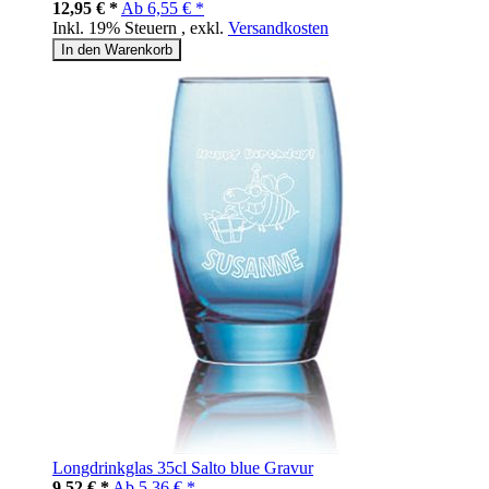
12,95 € *
Ab
6,55 € *
Inkl. 19% Steuern
,
exkl.
Versandkosten
In den Warenkorb
Longdrinkglas 35cl Salto blue Gravur
9,52 € *
Ab
5,36 € *