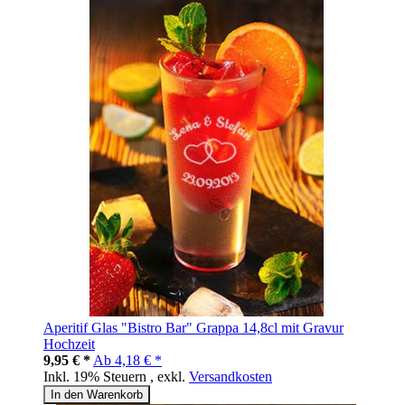
Aperitif Glas "Bistro Bar" Grappa 14,8cl mit Gravur
Hochzeit
9,95 € *
Ab
4,18 € *
Inkl. 19% Steuern
,
exkl.
Versandkosten
In den Warenkorb