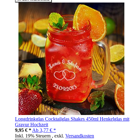
Longdrinkglas Cocktailglas Shakes 450ml Henkelglas mit
Gravur Hochzeit
9,95 € *
Ab
3,77 € *
Inkl. 19% Steuern
,
exkl.
Versandkosten