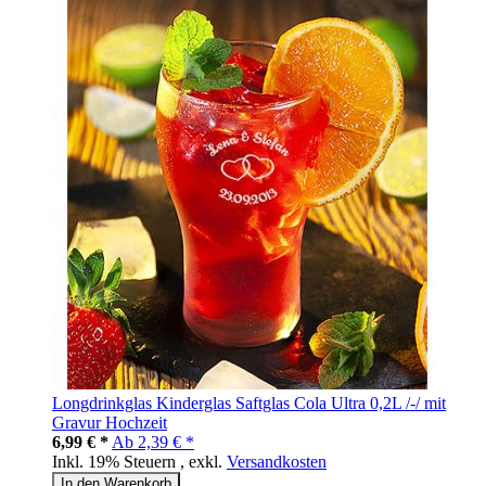
Longdrinkglas Kinderglas Saftglas Cola Ultra 0,2L /-/ mit
Gravur Hochzeit
6,99 € *
Ab
2,39 € *
Inkl. 19% Steuern
,
exkl.
Versandkosten
In den Warenkorb