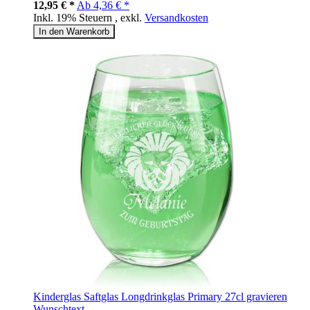
12,95 € *
Ab
4,36 € *
Inkl. 19% Steuern
,
exkl.
Versandkosten
In den Warenkorb
Kinderglas Saftglas Longdrinkglas Primary 27cl gravieren
Wunschtext