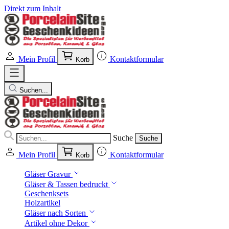
Direkt zum Inhalt
Mein Profil
Kontaktformular
Korb
Suchen...
Suche
Suche
Mein Profil
Kontaktformular
Korb
Gläser Gravur
Gläser & Tassen bedruckt
Geschenksets
Holzartikel
Gläser nach Sorten
Artikel ohne Dekor