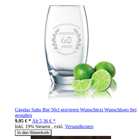
Ginglas Salto Big 50cl gravieren Wunschtext Wunschlogo frei
gestalten
9,95 € *
Ab
5,36 € *
Inkl. 19% Steuern
,
exkl.
Versandkosten
In den Warenkorb