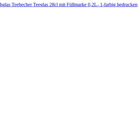
as Teebecher Teeglas 28cl mit Füllmarke 0,2L- 1-farbig bedrucken