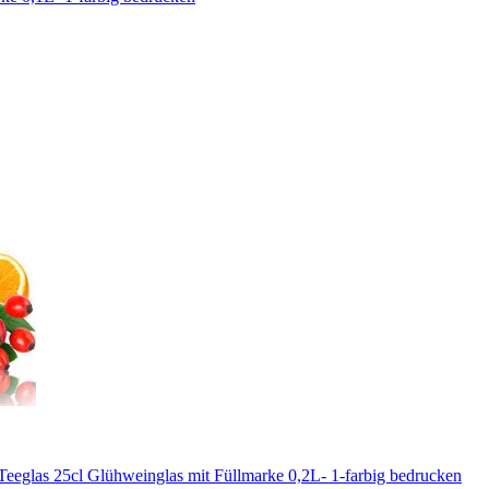
eeglas 25cl Glühweinglas mit Füllmarke 0,2L- 1-farbig bedrucken