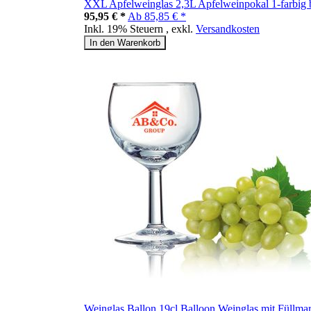
XXL Apfelweinglas 2,3L Apfelweinpokal 1-farbig
95,95 € *
Ab
85,85 € *
Inkl. 19% Steuern
,
exkl.
Versandkosten
In den Warenkorb
Weinglas Ballon 19cl Balloon Weinglas mit Füllmar