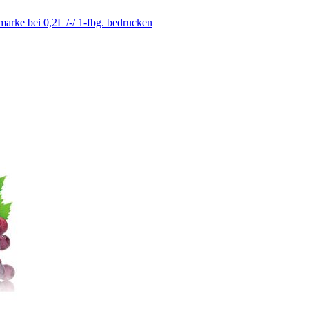
arke bei 0,2L /-/ 1-fbg. bedrucken