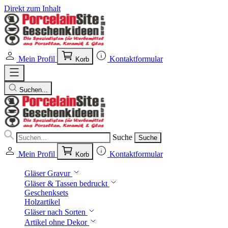
Direkt zum Inhalt
Mein Profil
Kontaktformular
Korb
Suchen...
Suche
Suche
Mein Profil
Kontaktformular
Korb
Gläser Gravur
Gläser & Tassen bedruckt
Geschenksets
Holzartikel
Gläser nach Sorten
Artikel ohne Dekor