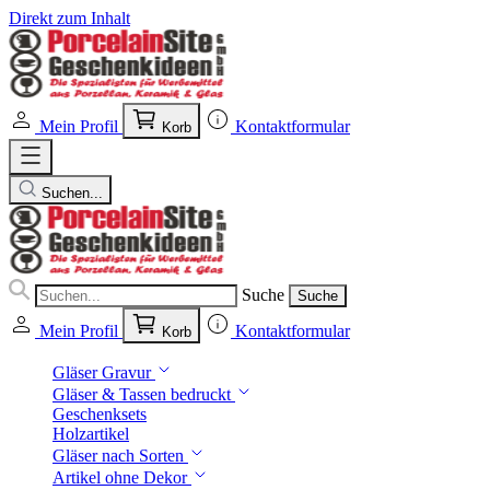
Direkt zum Inhalt
Mein Profil
Kontaktformular
Korb
Suchen...
Suche
Suche
Mein Profil
Kontaktformular
Korb
Gläser Gravur
Gläser & Tassen bedruckt
Geschenksets
Holzartikel
Gläser nach Sorten
Artikel ohne Dekor