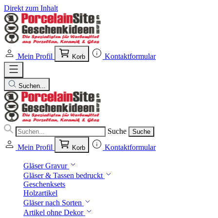
Direkt zum Inhalt
Mein Profil
Kontaktformular
Korb
Suchen...
Suche
Suche
Mein Profil
Kontaktformular
Korb
Gläser Gravur
Gläser & Tassen bedruckt
Geschenksets
Holzartikel
Gläser nach Sorten
Artikel ohne Dekor