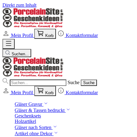
Direkt zum Inhalt
Mein Profil
Kontaktformular
Korb
Suchen...
Suche
Suche
Mein Profil
Kontaktformular
Korb
Gläser Gravur
Gläser & Tassen bedruckt
Geschenksets
Holzartikel
Gläser nach Sorten
Artikel ohne Dekor