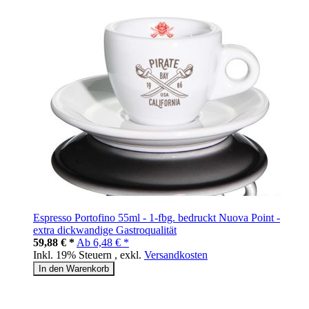
Espresso Portofino 55ml - 1-fbg. bedruckt Nuova Point -
extra dickwandige Gastroqualität
59,88 € *
Ab
6,48 € *
Inkl. 19% Steuern
,
exkl.
Versandkosten
In den Warenkorb