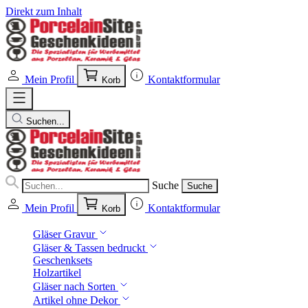
Direkt zum Inhalt
Mein Profil
Kontaktformular
Korb
Suchen...
Suche
Suche
Mein Profil
Kontaktformular
Korb
Gläser Gravur
Gläser & Tassen bedruckt
Geschenksets
Holzartikel
Gläser nach Sorten
Artikel ohne Dekor