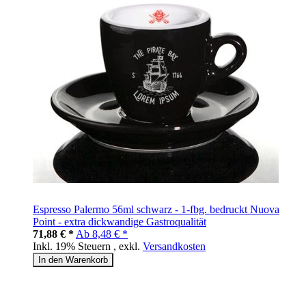
Espresso Palermo 56ml schwarz - 1-fbg. bedruckt Nuova
Point - extra dickwandige Gastroqualität
71,88 € *
Ab
8,48 € *
Inkl. 19% Steuern
,
exkl.
Versandkosten
In den Warenkorb