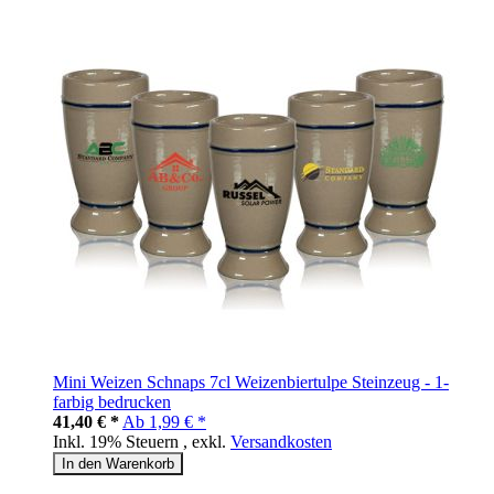
Mini Weizen Schnaps 7cl Weizenbiertulpe Steinzeug - 1-
farbig bedrucken
41,40 € *
Ab
1,99 € *
Inkl. 19% Steuern
,
exkl.
Versandkosten
In den Warenkorb