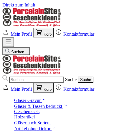
Direkt zum Inhalt
Mein Profil
Kontaktformular
Korb
Suchen...
Suche
Suche
Mein Profil
Kontaktformular
Korb
Gläser Gravur
Gläser & Tassen bedruckt
Geschenksets
Holzartikel
Gläser nach Sorten
Artikel ohne Dekor