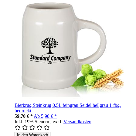
Bierkrug Steinkrug 0,5L feingrau Seidel hellgrau 1-fbg.
bedruckt
59,70 € *
Ab
5,98 € *
Inkl. 19% Steuern
,
exkl.
Versandkosten
In den Warenkorb