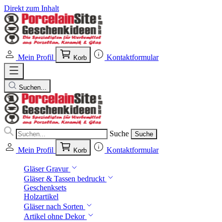
Direkt zum Inhalt
Mein Profil
Kontaktformular
Korb
Suchen...
Suche
Suche
Mein Profil
Kontaktformular
Korb
Gläser Gravur
Gläser & Tassen bedruckt
Geschenksets
Holzartikel
Gläser nach Sorten
Artikel ohne Dekor