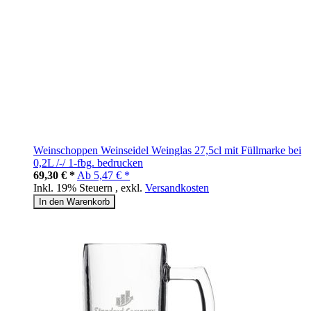
Weinschoppen Weinseidel Weinglas 27,5cl mit Füllmarke bei
0,2L /-/ 1-fbg. bedrucken
69,30 € *
Ab
5,47 € *
Inkl. 19% Steuern
,
exkl.
Versandkosten
In den Warenkorb