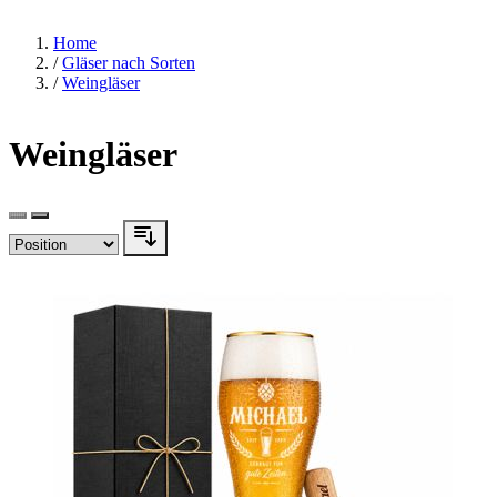
Home
/
Gläser nach Sorten
/
Weingläser
Weingläser