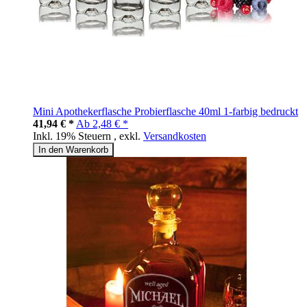
Mini Apothekerflasche Probierflasche 40ml 1-farbig bedruckt
41,94 € *
Ab
2,48 € *
Inkl. 19% Steuern
,
exkl.
Versandkosten
In den Warenkorb