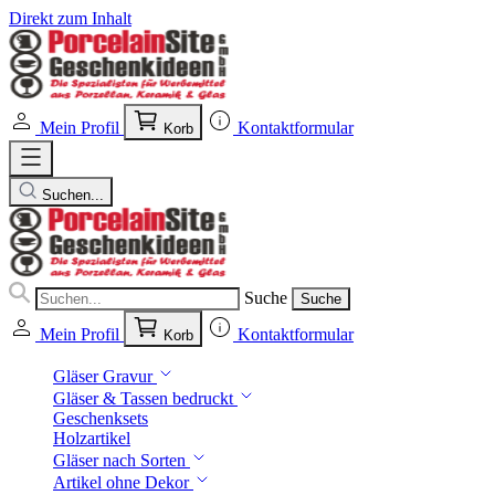
Direkt zum Inhalt
Mein Profil
Kontaktformular
Korb
Suchen...
Suche
Suche
Mein Profil
Kontaktformular
Korb
Gläser Gravur
Gläser & Tassen bedruckt
Geschenksets
Holzartikel
Gläser nach Sorten
Artikel ohne Dekor