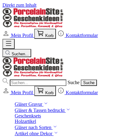
Direkt zum Inhalt
Mein Profil
Kontaktformular
Korb
Suchen...
Suche
Suche
Mein Profil
Kontaktformular
Korb
Gläser Gravur
Gläser & Tassen bedruckt
Geschenksets
Holzartikel
Gläser nach Sorten
Artikel ohne Dekor