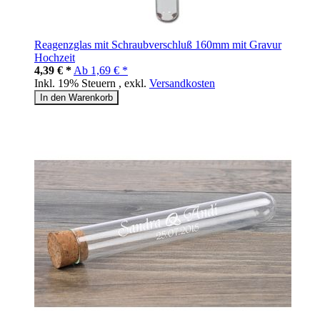
Reagenzglas mit Schraubverschluß 160mm mit Gravur
Hochzeit
4,39 € *
Ab
1,69 € *
Inkl. 19% Steuern
,
exkl.
Versandkosten
In den Warenkorb