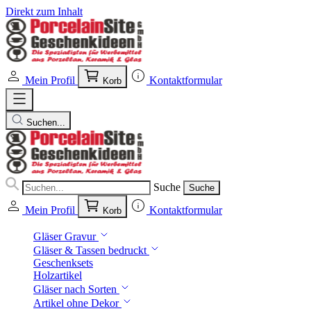
Direkt zum Inhalt
Mein Profil
Kontaktformular
Korb
Suchen...
Suche
Suche
Mein Profil
Kontaktformular
Korb
Gläser Gravur
Gläser & Tassen bedruckt
Geschenksets
Holzartikel
Gläser nach Sorten
Artikel ohne Dekor