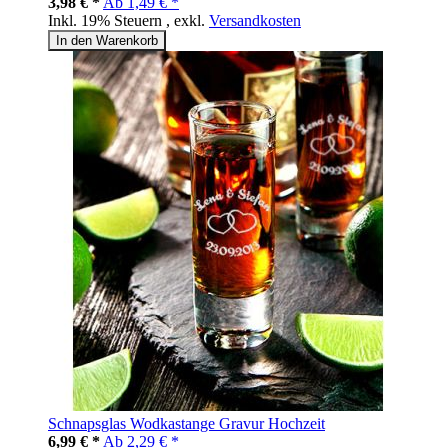
3,98 € *
Ab
1,49 € *
Inkl. 19% Steuern
,
exkl.
Versandkosten
In den Warenkorb
Schnapsglas Wodkastange Gravur Hochzeit
6,99 € *
Ab
2,29 € *