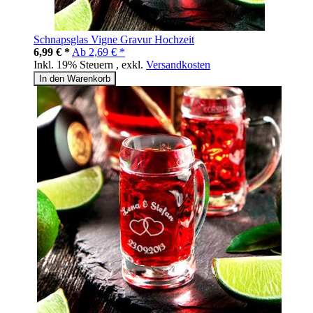
Schnapsglas Vigne Gravur Hochzeit
6,99 € *
Ab
2,69 € *
Inkl. 19% Steuern
,
exkl.
Versandkosten
In den Warenkorb