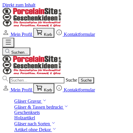
Direkt zum Inhalt
Mein Profil
Kontaktformular
Korb
Suchen...
Suche
Suche
Mein Profil
Kontaktformular
Korb
Gläser Gravur
Gläser & Tassen bedruckt
Geschenksets
Holzartikel
Gläser nach Sorten
Artikel ohne Dekor