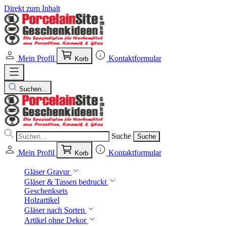
Direkt zum Inhalt
Mein Profil
Kontaktformular
Korb
Suchen...
Suche
Suche
Mein Profil
Kontaktformular
Korb
Gläser Gravur
Gläser & Tassen bedruckt
Geschenksets
Holzartikel
Gläser nach Sorten
Artikel ohne Dekor