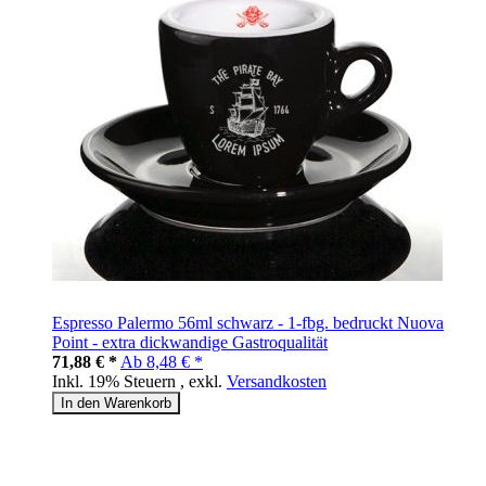
Espresso Palermo 56ml schwarz - 1-fbg. bedruckt Nuova
Point - extra dickwandige Gastroqualität
71,88 € *
Ab
8,48 € *
Inkl. 19% Steuern
,
exkl.
Versandkosten
In den Warenkorb