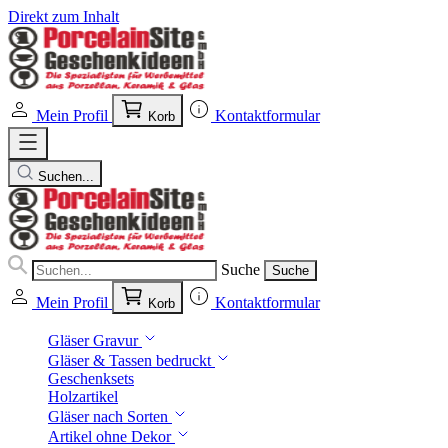
Direkt zum Inhalt
Mein Profil
Kontaktformular
Korb
Suchen...
Suche
Suche
Mein Profil
Kontaktformular
Korb
Gläser Gravur
Gläser & Tassen bedruckt
Geschenksets
Holzartikel
Gläser nach Sorten
Artikel ohne Dekor