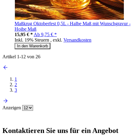
Maßkrug Oktoberfest 0,5L - Halbe Maß mit Wunschgravur -
Hoibe Maß
15,95 € *
Ab
9,75 € *
Inkl. 19% Steuern
,
exkl.
Versandkosten
In den Warenkorb
Artikel
1
-
12
von
26
1
2
3
Anzeigen
Kontaktieren
Sie uns für ein Angebot