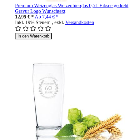
Premium Weizenglas Weizenbierglas 0,5L Eibsee gedreht
Gravur Logo Wunschtext
12,95 € *
Ab
7,44 € *
Inkl. 19% Steuern
,
exkl.
Versandkosten
In den Warenkorb