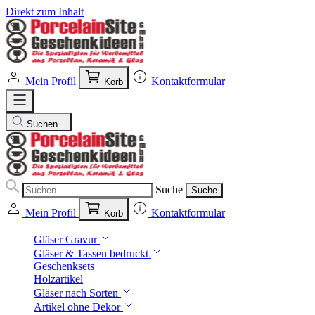
Direkt zum Inhalt
Mein Profil
Kontaktformular
Korb
Suchen...
Suche
Suche
Mein Profil
Kontaktformular
Korb
Gläser Gravur
Gläser & Tassen bedruckt
Geschenksets
Holzartikel
Gläser nach Sorten
Artikel ohne Dekor