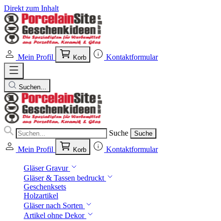
Direkt zum Inhalt
Mein Profil
Kontaktformular
Korb
Suchen...
Suche
Suche
Mein Profil
Kontaktformular
Korb
Gläser Gravur
Gläser & Tassen bedruckt
Geschenksets
Holzartikel
Gläser nach Sorten
Artikel ohne Dekor