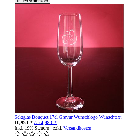
In den Warenkorb
Sektglas Bouquet 17cl Gravur Wunschlogo Wunschtext
10,95 € *
Ab
4,98 € *
Inkl. 19% Steuern
,
exkl.
Versandkosten