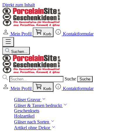
Direkt zum Inhalt
Mein Profil
Kontaktformular
Korb
Suchen...
Suche
Suche
Mein Profil
Kontaktformular
Korb
Gläser Gravur
Gläser & Tassen bedruckt
Geschenksets
Holzartikel
Gläser nach Sorten
Artikel ohne Dekor