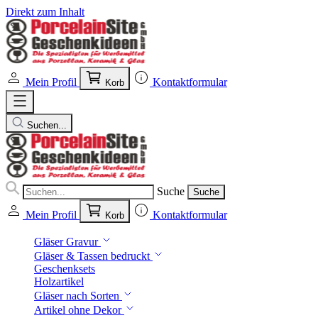
Direkt zum Inhalt
Mein Profil
Kontaktformular
Korb
Suchen...
Suche
Suche
Mein Profil
Kontaktformular
Korb
Gläser Gravur
Gläser & Tassen bedruckt
Geschenksets
Holzartikel
Gläser nach Sorten
Artikel ohne Dekor