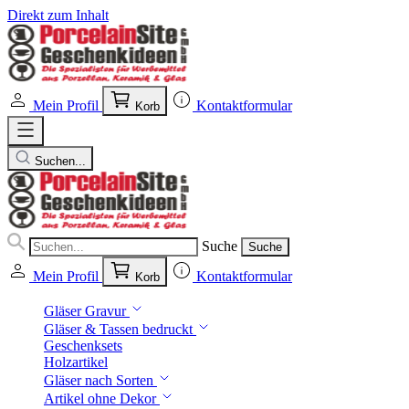
Direkt zum Inhalt
Mein Profil
Kontaktformular
Korb
Suchen...
Suche
Suche
Mein Profil
Kontaktformular
Korb
Gläser Gravur
Gläser & Tassen bedruckt
Geschenksets
Holzartikel
Gläser nach Sorten
Artikel ohne Dekor