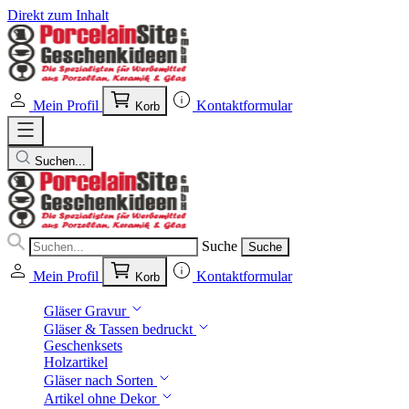
Direkt zum Inhalt
Mein Profil
Kontaktformular
Korb
Suchen...
Suche
Suche
Mein Profil
Kontaktformular
Korb
Gläser Gravur
Gläser & Tassen bedruckt
Geschenksets
Holzartikel
Gläser nach Sorten
Artikel ohne Dekor