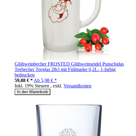
Glühweinbecher FROSTED Glühweinseidel Punschglas
Teebecher Teeglas 28cl mit Füllmarke 0,2L- 1-farbig
bedrucken
59,88 € *
Ab
5,98 € *
Inkl. 19% Steuern
,
exkl.
Versandkosten
In den Warenkorb