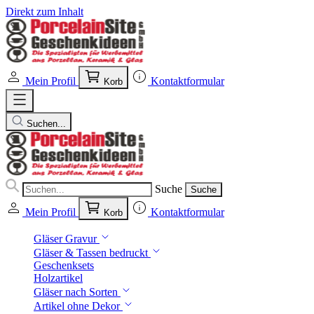
Direkt zum Inhalt
Mein Profil
Kontaktformular
Korb
Suchen...
Suche
Suche
Mein Profil
Kontaktformular
Korb
Gläser Gravur
Gläser & Tassen bedruckt
Geschenksets
Holzartikel
Gläser nach Sorten
Artikel ohne Dekor