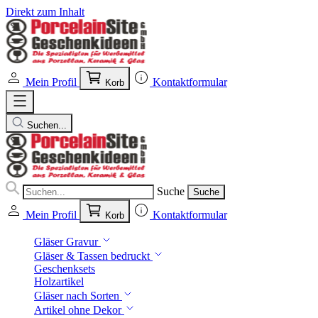
Direkt zum Inhalt
Mein Profil
Kontaktformular
Korb
Suchen...
Suche
Suche
Mein Profil
Kontaktformular
Korb
Gläser Gravur
Gläser & Tassen bedruckt
Geschenksets
Holzartikel
Gläser nach Sorten
Artikel ohne Dekor