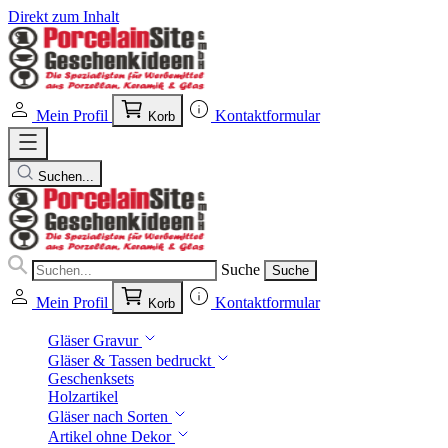
Direkt zum Inhalt
Mein Profil
Kontaktformular
Korb
Suchen...
Suche
Suche
Mein Profil
Kontaktformular
Korb
Gläser Gravur
Gläser & Tassen bedruckt
Geschenksets
Holzartikel
Gläser nach Sorten
Artikel ohne Dekor