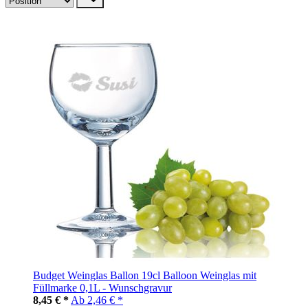
Budget Weinglas Ballon 19cl Balloon Weinglas mit
Füllmarke 0,1L - Wunschgravur
8,45 € *
Ab
2,46 € *