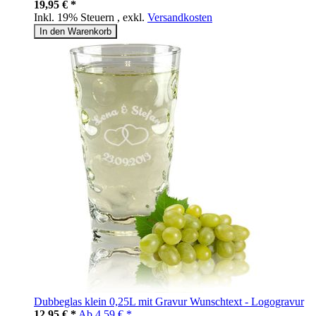
19,95 € *
Inkl. 19% Steuern
,
exkl.
Versandkosten
In den Warenkorb
Dubbeglas klein 0,25L mit Gravur Wunschtext - Logogravur
12,95 € *
Ab
4,59 € *