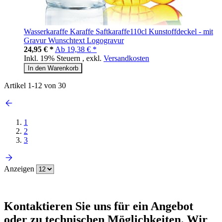
Wasserkaraffe Karaffe Saftkaraffe110cl Kunstoffdeckel - mit
Gravur Wunschtext Logogravur
24,95 € *
Ab
19,38 € *
Inkl. 19% Steuern
,
exkl.
Versandkosten
In den Warenkorb
Artikel
1
-
12
von
30
1
2
3
Anzeigen
Kontaktieren
Sie uns für ein Angebot
oder zu technischen Möglichkeiten. Wir