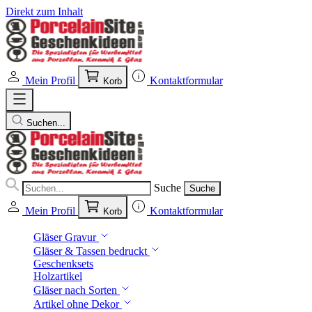
Direkt zum Inhalt
Mein Profil
Kontaktformular
Korb
Suchen...
Suche
Suche
Mein Profil
Kontaktformular
Korb
Gläser Gravur
Gläser & Tassen bedruckt
Geschenksets
Holzartikel
Gläser nach Sorten
Artikel ohne Dekor