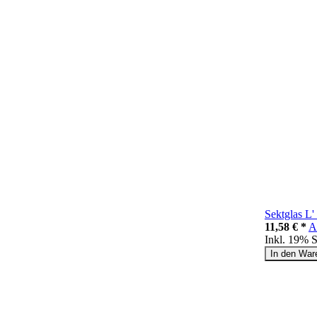
Sektglas L'
11,58 € *
A
Inkl. 19% 
In den War