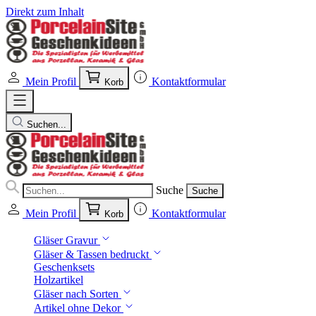
Direkt zum Inhalt
Mein Profil
Kontaktformular
Korb
Suchen...
Suche
Suche
Mein Profil
Kontaktformular
Korb
Gläser Gravur
Gläser & Tassen bedruckt
Geschenksets
Holzartikel
Gläser nach Sorten
Artikel ohne Dekor