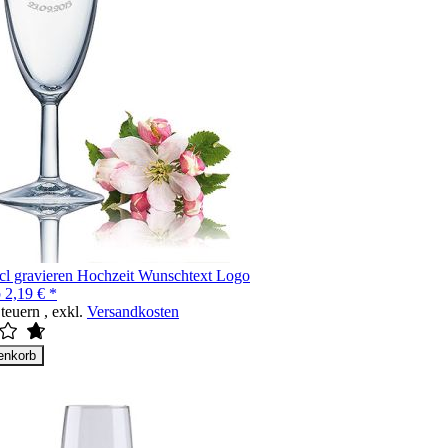
5cl gravieren Hochzeit Wunschtext Logo
b
2,19 € *
Steuern
,
exkl.
Versandkosten
enkorb