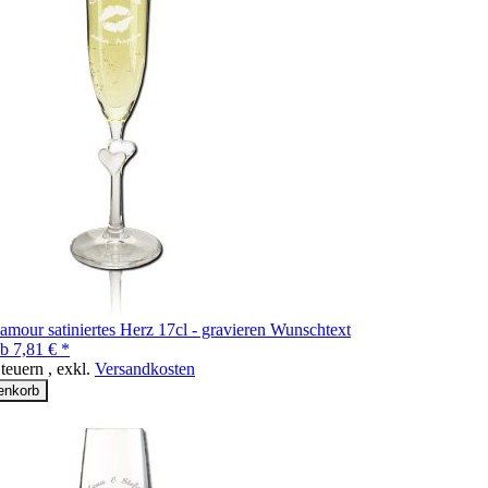
 amour satiniertes Herz 17cl - gravieren Wunschtext
b
7,81 € *
Steuern
,
exkl.
Versandkosten
enkorb