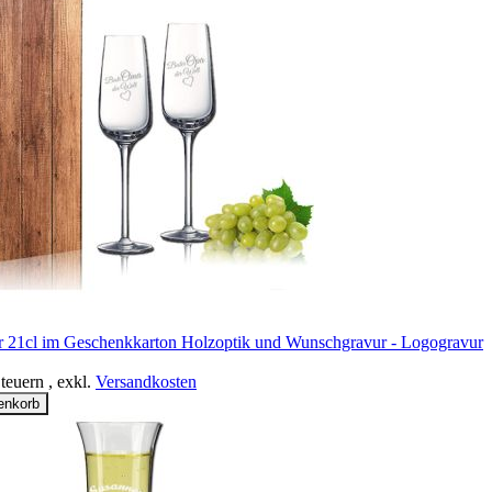
er 21cl im Geschenkkarton Holzoptik und Wunschgravur - Logogravur
Steuern
,
exkl.
Versandkosten
enkorb