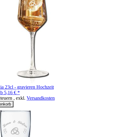
lia 23cl - gravieren Hochzeit
b
5,16 € *
Steuern
,
exkl.
Versandkosten
enkorb