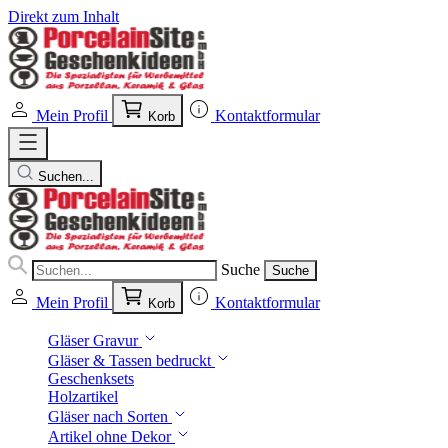
Direkt zum Inhalt
Mein Profil
Kontaktformular
Korb
Suchen...
Suche
Suche
Mein Profil
Kontaktformular
Korb
Gläser Gravur
Gläser & Tassen bedruckt
Geschenksets
Holzartikel
Gläser nach Sorten
Artikel ohne Dekor