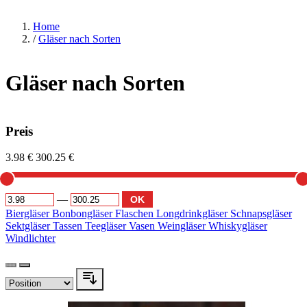
Home
/
Gläser nach Sorten
Gläser nach Sorten
Preis
3.98 €
300.25 €
—
OK
Biergläser
Bonbongläser
Flaschen
Longdrinkgläser
Schnapsgläser
Sektgläser
Tassen
Teegläser
Vasen
Weingläser
Whiskygläser
Windlichter