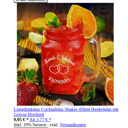
Longdrinkglas Cocktailglas Shakes 450ml Henkelglas mit
Gravur Hochzeit
9,95 € *
Ab
3,77 € *
Inkl. 19% Steuern
,
exkl.
Versandkosten