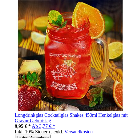
Longdrinkglas Cocktailglas Shakes 450ml Henkelglas mit
Gravur Geburtstag
9,95 € *
Ab
3,77 € *
Inkl. 19% Steuern
,
exkl.
Versandkosten
In den Warenkorb