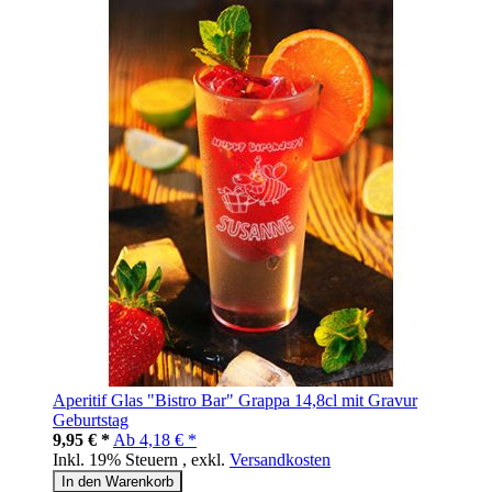
Aperitif Glas "Bistro Bar" Grappa 14,8cl mit Gravur
Geburtstag
9,95 € *
Ab
4,18 € *
Inkl. 19% Steuern
,
exkl.
Versandkosten
In den Warenkorb