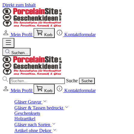
Direkt zum Inhalt
Mein Profil
Kontaktformular
Korb
Suchen...
Suche
Suche
Mein Profil
Kontaktformular
Korb
Gläser Gravur
Gläser & Tassen bedruckt
Geschenksets
Holzartikel
Gläser nach Sorten
Artikel ohne Dekor