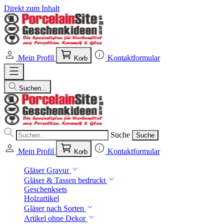
Direkt zum Inhalt
Mein Profil
Kontaktformular
Korb
Suchen...
Suche
Suche
Mein Profil
Kontaktformular
Korb
Gläser Gravur
Gläser & Tassen bedruckt
Geschenksets
Holzartikel
Gläser nach Sorten
Artikel ohne Dekor