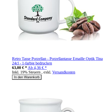
Retro Tasse Porzellan - Porzellantasse Emaille Optik Tina
24cl - 1-farbig bedrucken
63,00 € *
Ab
4,36 € *
Inkl. 19% Steuern
,
exkl.
Versandkosten
In den Warenkorb