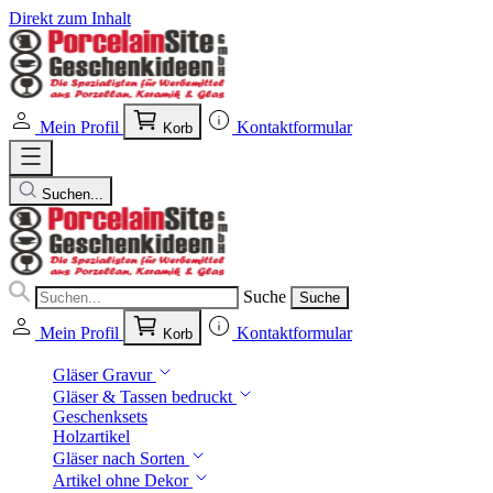
Direkt zum Inhalt
Mein Profil
Kontaktformular
Korb
Suchen...
Suche
Suche
Mein Profil
Kontaktformular
Korb
Gläser Gravur
Gläser & Tassen bedruckt
Geschenksets
Holzartikel
Gläser nach Sorten
Artikel ohne Dekor