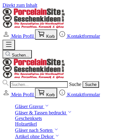
Direkt zum Inhalt
Mein Profil
Kontaktformular
Korb
Suchen...
Suche
Suche
Mein Profil
Kontaktformular
Korb
Gläser Gravur
Gläser & Tassen bedruckt
Geschenksets
Holzartikel
Gläser nach Sorten
Artikel ohne Dekor