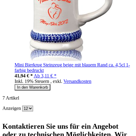
Mini Bierkrug Steinzeug beige mit blauem Rand ca. 4,5cl 1-
farbig bedruckt
41,94 € *
Ab
3,11 € *
Inkl. 19% Steuern
,
exkl.
Versandkosten
In den Warenkorb
7
Artikel
Anzeigen
Kontaktieren
Sie uns für ein Angebot
oder zu technischen Möglichkeiten. Wir