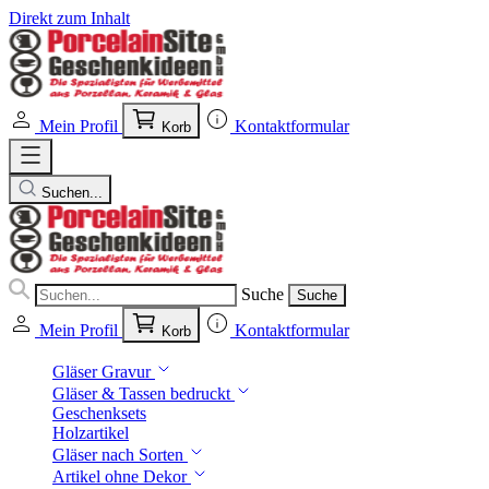
Direkt zum Inhalt
Mein Profil
Kontaktformular
Korb
Suchen...
Suche
Suche
Mein Profil
Kontaktformular
Korb
Gläser Gravur
Gläser & Tassen bedruckt
Geschenksets
Holzartikel
Gläser nach Sorten
Artikel ohne Dekor