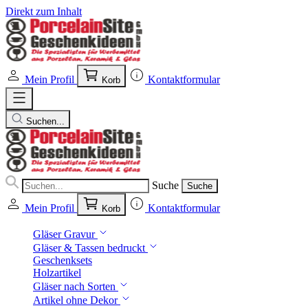
Direkt zum Inhalt
Mein Profil
Kontaktformular
Korb
Suchen...
Suche
Suche
Mein Profil
Kontaktformular
Korb
Gläser Gravur
Gläser & Tassen bedruckt
Geschenksets
Holzartikel
Gläser nach Sorten
Artikel ohne Dekor