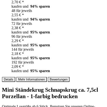
2,70 € *
kaufen und
94
% sparen
48 für jeweils
2,55 € *
kaufen und
94
% sparen
72 für jeweils
2,38 € *
kaufen und
95
% sparen
96 für jeweils
2,29 € *
kaufen und
95
% sparen
144 für jeweils
2,18 € *
kaufen und
95
% sparen
192 für jeweils
2,09 € *
kaufen und
95
% sparen
Details
Mehr Informationen
Bewertungen
Mini Ständekrug Schnapskrug ca. 7,5cl
Porzellan - 1-farbig bedrucken
Optimale Losgröße ab 6 Stück. Benutzen Sie unseren Online-