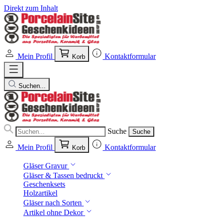
Direkt zum Inhalt
Mein Profil
Kontaktformular
Korb
Suchen...
Suche
Suche
Mein Profil
Kontaktformular
Korb
Gläser Gravur
Gläser & Tassen bedruckt
Geschenksets
Holzartikel
Gläser nach Sorten
Artikel ohne Dekor