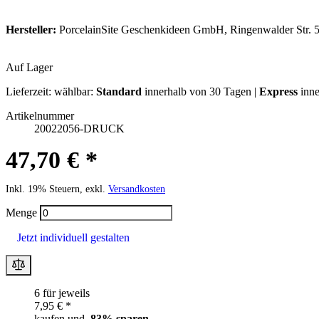
Hersteller:
PorcelainSite Geschenkideen GmbH, Ringenwalder Str. 5
Auf Lager
Lieferzeit:
wählbar:
Standard
innerhalb von 30 Tagen |
Express
inne
Artikelnummer
20022056-DRUCK
47,70 € *
Inkl. 19% Steuern, exkl.
Versandkosten
Menge
Jetzt individuell gestalten
6 für jeweils
7,95 € *
kaufen und
83
% sparen