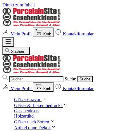
Direkt zum Inhalt
Mein Profil
Kontaktformular
Korb
Suchen...
Suche
Suche
Mein Profil
Kontaktformular
Korb
Gläser Gravur
Gläser & Tassen bedruckt
Geschenksets
Holzartikel
Gläser nach Sorten
Artikel ohne Dekor