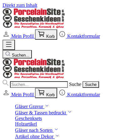
Direkt zum Inhalt
Mein Profil
Kontaktformular
Korb
Suchen...
Suche
Suche
Mein Profil
Kontaktformular
Korb
Gläser Gravur
Gläser & Tassen bedruckt
Geschenksets
Holzartikel
Gläser nach Sorten
Artikel ohne Dekor