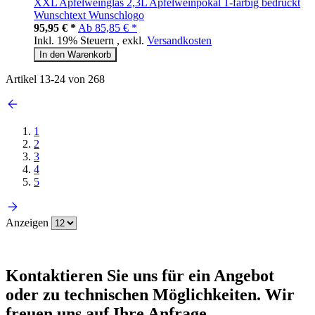
XXL Apfelweinglas 2,3L Apfelweinpokal 1-farbig bedruckt
Wunschtext Wunschlogo
95,95 € *
Ab
85,85 € *
Inkl. 19% Steuern
,
exkl.
Versandkosten
In den Warenkorb
Artikel
13
-
24
von
268
1
2
3
4
5
Anzeigen
Kontaktieren
Sie uns für ein Angebot
oder zu technischen Möglichkeiten. Wir
freuen uns auf Ihre Anfrage.