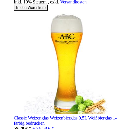
Inkl. 19% Steuern
,
exkl.
Versandkosten
In den Warenkorb
Classic Weizenglas Weizenbierglas 0,5L Weißbierglas 1-
farbig bedrucken
59,70 € *
Ab
6,58 € *