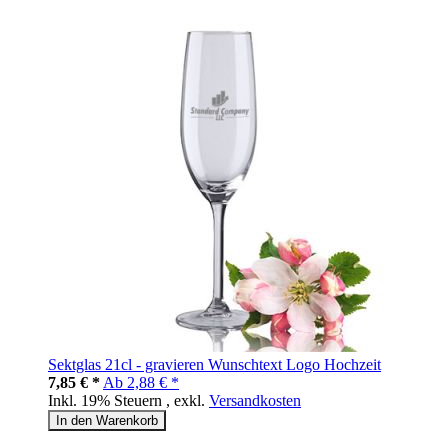
Sektglas 21cl - gravieren Wunschtext Logo Hochzeit
7,85 € *
Ab
2,88 € *
Inkl. 19% Steuern
,
exkl.
Versandkosten
In den Warenkorb