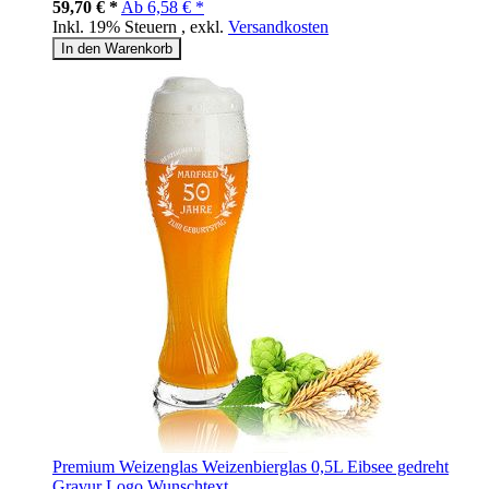
59,70 € *
Ab
6,58 € *
Inkl. 19% Steuern
,
exkl.
Versandkosten
In den Warenkorb
Premium Weizenglas Weizenbierglas 0,5L Eibsee gedreht
Gravur Logo Wunschtext