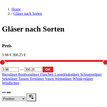
Home
/
Gläser nach Sorten
Gläser nach Sorten
Preis
3.98 €
300.25 €
—
OK
Biergläser
Bonbongläser
Flaschen
Longdrinkgläser
Schnapsgläser
Sektgläser
Tassen
Teegläser
Vasen
Weingläser
Whiskygläser
Windlichter