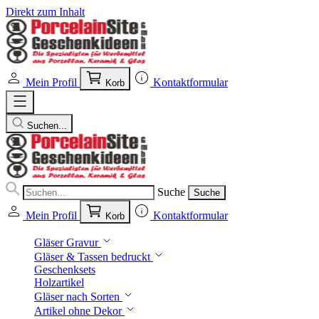
Direkt zum Inhalt
Mein Profil
Kontaktformular
Korb
Suchen...
Suche
Suche
Mein Profil
Kontaktformular
Korb
Gläser Gravur
Gläser & Tassen bedruckt
Geschenksets
Holzartikel
Gläser nach Sorten
Artikel ohne Dekor