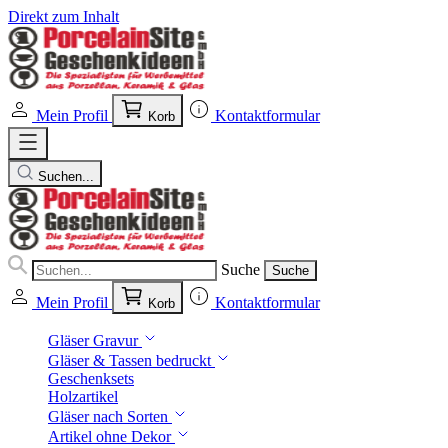
Direkt zum Inhalt
Mein Profil
Kontaktformular
Korb
Suchen...
Suche
Suche
Mein Profil
Kontaktformular
Korb
Gläser Gravur
Gläser & Tassen bedruckt
Geschenksets
Holzartikel
Gläser nach Sorten
Artikel ohne Dekor