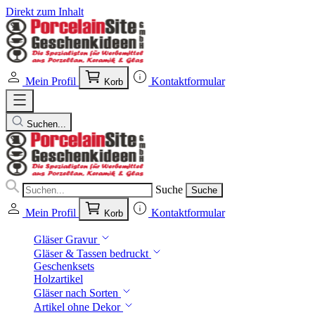
Direkt zum Inhalt
Mein Profil
Kontaktformular
Korb
Suchen...
Suche
Suche
Mein Profil
Kontaktformular
Korb
Gläser Gravur
Gläser & Tassen bedruckt
Geschenksets
Holzartikel
Gläser nach Sorten
Artikel ohne Dekor