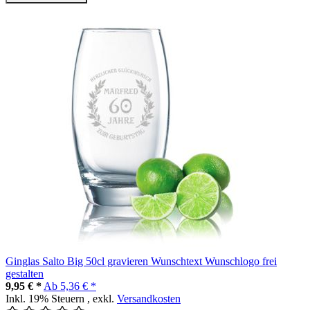
Ginglas Salto Big 50cl gravieren Wunschtext Wunschlogo frei
gestalten
9,95 € *
Ab
5,36 € *
Inkl. 19% Steuern
,
exkl.
Versandkosten