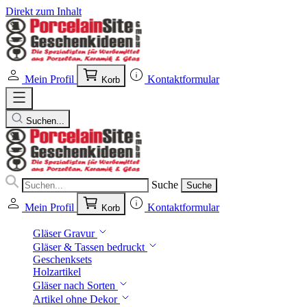
Direkt zum Inhalt
Mein Profil
Kontaktformular
Korb
Suchen...
Suche
Suche
Mein Profil
Kontaktformular
Korb
Gläser Gravur
Gläser & Tassen bedruckt
Geschenksets
Holzartikel
Gläser nach Sorten
Artikel ohne Dekor