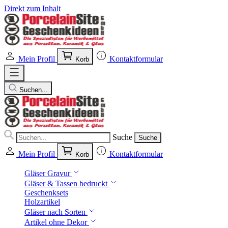
Direkt zum Inhalt
Mein Profil
Kontaktformular
Korb
Suchen...
Suche
Suche
Mein Profil
Kontaktformular
Korb
Gläser Gravur
Gläser & Tassen bedruckt
Geschenksets
Holzartikel
Gläser nach Sorten
Artikel ohne Dekor