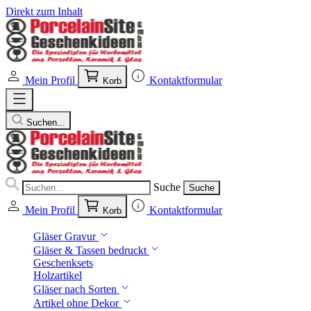
Direkt zum Inhalt
Mein Profil
Kontaktformular
Korb
Suchen...
Suche
Suche
Mein Profil
Kontaktformular
Korb
Gläser Gravur
Gläser & Tassen bedruckt
Geschenksets
Holzartikel
Gläser nach Sorten
Artikel ohne Dekor