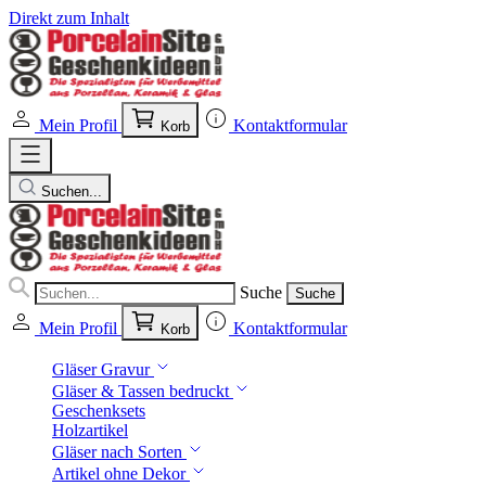
Direkt zum Inhalt
Mein Profil
Kontaktformular
Korb
Suchen...
Suche
Suche
Mein Profil
Kontaktformular
Korb
Gläser Gravur
Gläser & Tassen bedruckt
Geschenksets
Holzartikel
Gläser nach Sorten
Artikel ohne Dekor