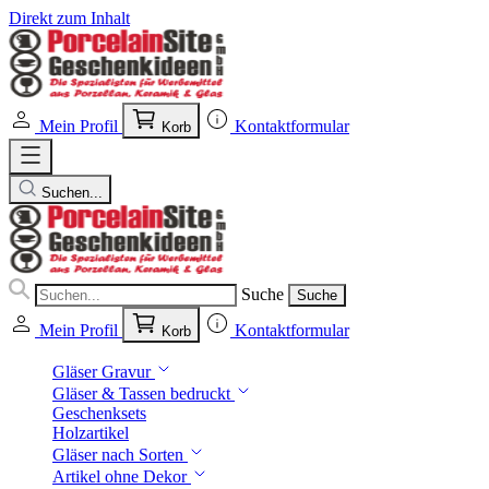
Direkt zum Inhalt
Mein Profil
Kontaktformular
Korb
Suchen...
Suche
Suche
Mein Profil
Kontaktformular
Korb
Gläser Gravur
Gläser & Tassen bedruckt
Geschenksets
Holzartikel
Gläser nach Sorten
Artikel ohne Dekor