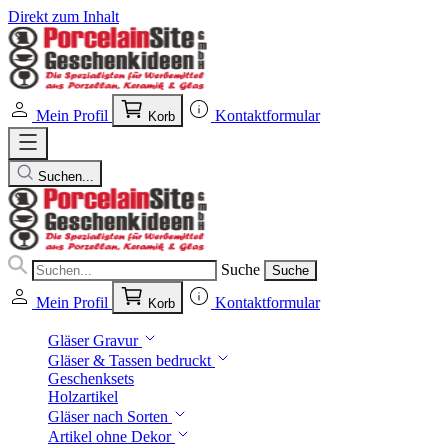
Direkt zum Inhalt
Mein Profil
Kontaktformular
Korb
Suchen...
Suche
Suche
Mein Profil
Kontaktformular
Korb
Gläser Gravur
Gläser & Tassen bedruckt
Geschenksets
Holzartikel
Gläser nach Sorten
Artikel ohne Dekor