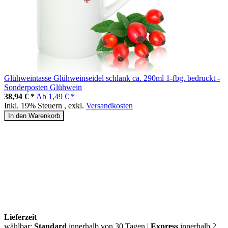
Glühweintasse Glühweinseidel schlank ca. 290ml 1-fbg. bedruckt -
Sonderposten Glühwein
38,94 € *
Ab
1,49 € *
Inkl. 19% Steuern
,
exkl.
Versandkosten
In den Warenkorb
Lieferzeit
wählbar:
Standard
innerhalb von 30 Tagen |
Express
innerhalb 2