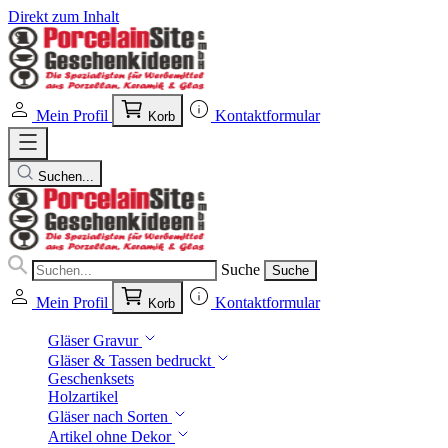
Direkt zum Inhalt
Mein Profil
Kontaktformular
Korb
Suchen...
Suche
Suche
Mein Profil
Kontaktformular
Korb
Gläser Gravur
Gläser & Tassen bedruckt
Geschenksets
Holzartikel
Gläser nach Sorten
Artikel ohne Dekor